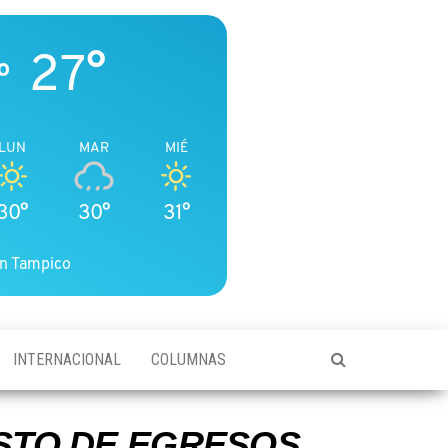
27°
o
LUN
MAR
MIÉ
30°
30°
31°
n Tampico
INTERNACIONAL
COLUMNAS
STO DE EGRESOS