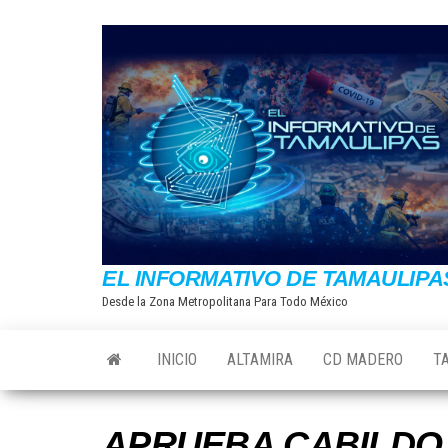
Saltar
al
contenido
EL INFORMATIVO DE TAMAULIPA
Desde la Zona Metropolitana Para Todo México
INICIO
ALTAMIRA
CD MADERO
T
APRUEBA CABILDO