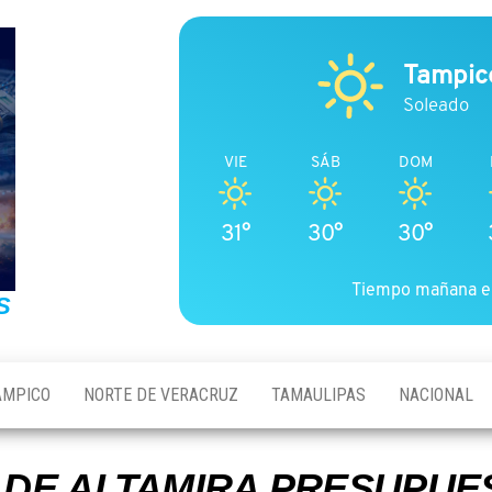
Tampic
Soleado
VIE
SÁB
DOM
31°
30°
30°
Tiempo mañana e
S
AMPICO
NORTE DE VERACRUZ
TAMAULIPAS
NACIONAL
 DE ALTAMIRA PRESUPUE