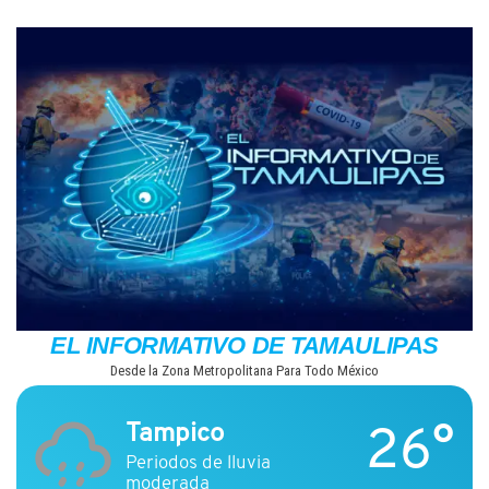
Saltar
al
contenido
EL INFORMATIVO DE TAMAULIPAS
Desde la Zona Metropolitana Para Todo México
26°
Tampico
Periodos de lluvia
moderada