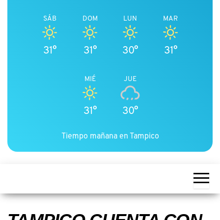
SÁB
DOM
LUN
MAR
31°
31°
30°
31°
MIÉ
JUE
31°
30°
Tiempo mañana en Tampico