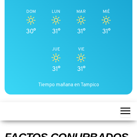
DOM
LUN
MAR
MIÉ
30°
31°
31°
31°
JUE
VIE
31°
31°
Tiempo mañana en Tampico