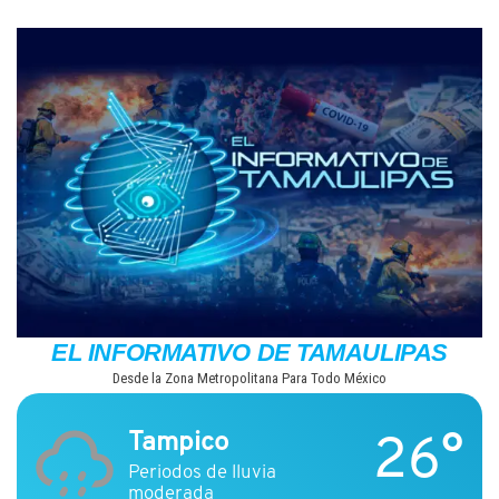
Saltar
al
contenido
EL INFORMATIVO DE TAMAULIPAS
Desde la Zona Metropolitana Para Todo México
26°
Tampico
Periodos de lluvia
moderada