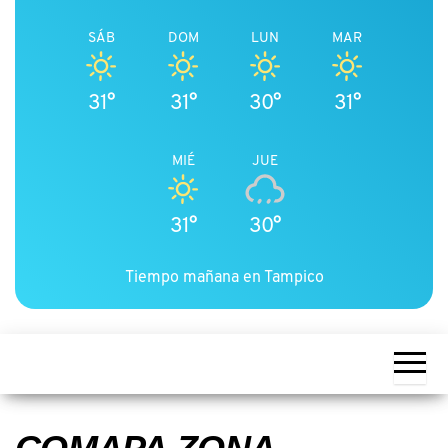
SÁB
DOM
LUN
MAR
31°
31°
30°
31°
MIÉ
JUE
31°
30°
Tiempo mañana en Tampico