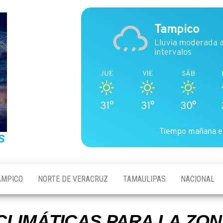
Tampico
Lluvia moderada 
intervalos
JUE
VIE
SÁB
31°
31°
30°
Tiempo mañana e
S
AMPICO
NORTE DE VERACRUZ
TAMAULIPAS
NACIONAL
CLIMÁTICAS PARA LA Z