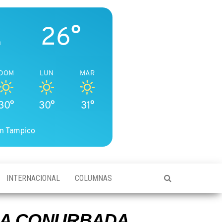
26°
a
DOM
LUN
MAR
30°
30°
31°
n Tampico
INTERNACIONAL
COLUMNAS
ONA CONURBADA