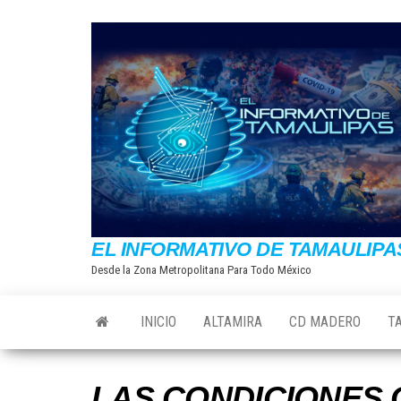
Saltar
al
contenido
EL INFORMATIVO DE TAMAULIPA
Desde la Zona Metropolitana Para Todo México
INICIO
ALTAMIRA
CD MADERO
T
LAS CONDICIONES 