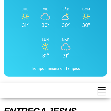
JUE
VIE
SÁB
DOM
31°
30°
30°
30°
LUN
MAR
31°
31°
Tiempo mañana en Tampico