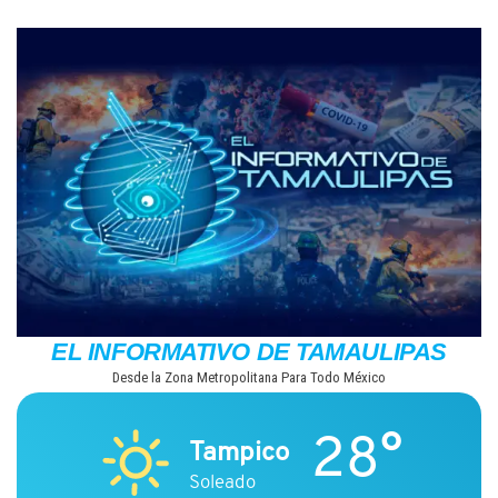
Saltar
al
contenido
EL INFORMATIVO DE TAMAULIPAS
Desde la Zona Metropolitana Para Todo México
28°
Tampico
Soleado