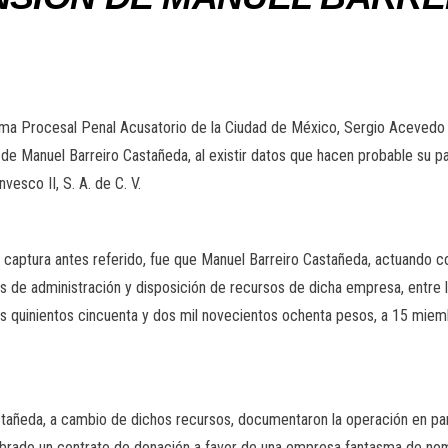
a Procesal Penal Acusatorio de la Ciudad de México, Sergio Acevedo Vil
e Manuel Barreiro Castañeda, al existir datos que hacen probable su par
esco II, S. A. de C. V.
 captura antes referido, fue que Manuel Barreiro Castañeda, actuando c
des de administración y disposición de recursos de dicha empresa, entre
es quinientos cincuenta y dos mil novecientos ochenta pesos, a 15 miem
astañeda, a cambio de dichos recursos, documentaron la operación en p
ebrado un contrato de donación a favor de una empresa fantasma de nomb