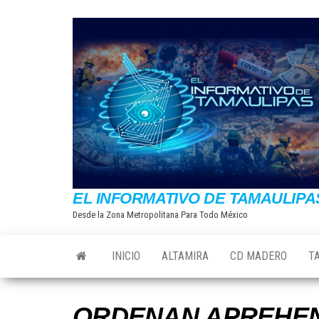
Saltar
al
contenido
EL INFORMATIVO DE TAMAULIPA
Desde la Zona Metropolitana Para Todo México
INICIO
ALTAMIRA
CD MADERO
T
ORDENAN APREHEN