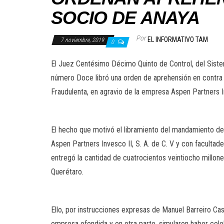
SOCIO DE ANAYA
Por
EL INFORMATIVO TAM
7 noviembre, 2019
0
El Juez Centésimo Décimo Quinto de Control, del Sistem
número Doce libró una orden de aprehensión en contra d
Fraudulenta, en agravio de la empresa Aspen Partners Inv
El hecho que motivó el libramiento del mandamiento de
Aspen Partners Invesco II, S. A. de C. V y con faculta
entregó la cantidad de cuatrocientos veintiocho millon
Querétaro.
Ello, por instrucciones expresas de Manuel Barreiro C
empresa ofendida y en otra parte, simularon haber cel