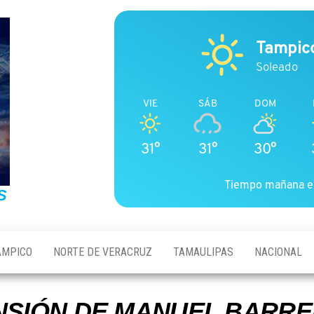
Tampic
Soleado
VIE
SÁB
DOM
31°
31°
30°
Tiempo mañana e
S
AMPICO
NORTE DE VERACRUZ
TAMAULIPAS
NACIONAL
SIÓN DE MANUEL BARRE