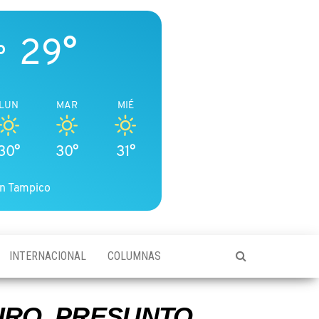
29°
o
LUN
MAR
MIÉ
30°
30°
31°
n Tampico
INTERNACIONAL
COLUMNAS
IRO, PRESUNTO