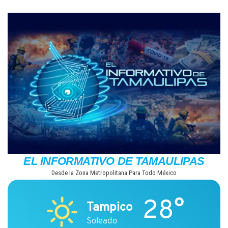
Saltar
al
contenido
EL INFORMATIVO DE TAMAULIPAS
Desde la Zona Metropolitana Para Todo México
28°
Tampico
Soleado