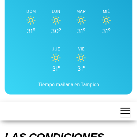
DOM
LUN
MAR
MIÉ
31°
30°
31°
31°
JUE
VIE
31°
31°
Tiempo mañana en Tampico