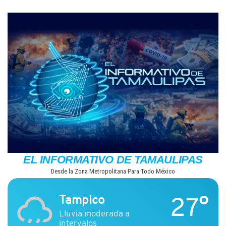
Saltar
al
contenido
EL INFORMATIVO DE TAMAULIPAS
Desde la Zona Metropolitana Para Todo México
27°
Tampico
Lluvia moderada a
intervalos