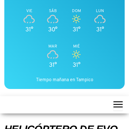
VIE
SÁB
DOM
LUN
31°
30°
31°
31°
MAR
MIÉ
31°
31°
Tiempo mañana en Tampico