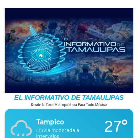
Saltar
al
contenido
EL INFORMATIVO DE TAMAULIPAS
Desde la Zona Metropolitana Para Todo México
27°
Tampico
Lluvia moderada a
intervalos