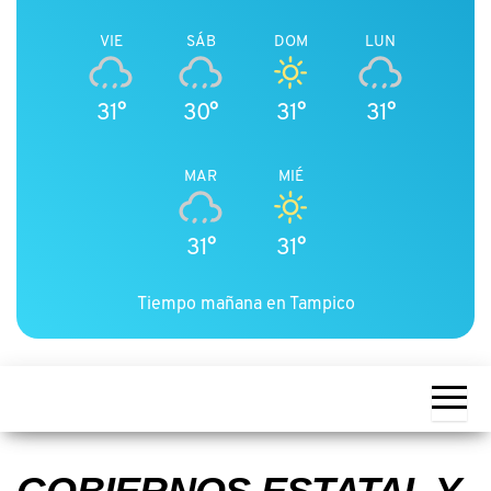
VIE
SÁB
DOM
LUN
31°
30°
31°
31°
MAR
MIÉ
31°
31°
Tiempo mañana en Tampico