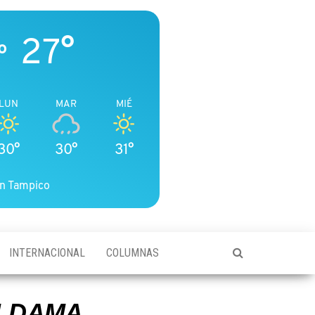
27°
o
LUN
MAR
MIÉ
30°
30°
31°
n Tampico
INTERNACIONAL
COLUMNAS
ALDAMA