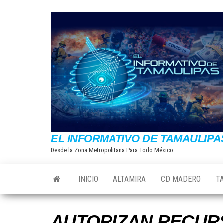
Saltar
al
contenido
EL INFORMATIVO DE TAMAULIPA
Desde la Zona Metropolitana Para Todo México
INICIO
ALTAMIRA
CD MADERO
T
AUTORIZAN RECUR