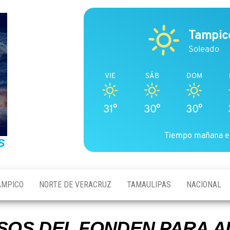
Tampic
Soleado
VIE
SÁB
DOM
31°
30°
30°
Tiempo mañana e
S
AMPICO
NORTE DE VERACRUZ
TAMAULIPAS
NACIONAL
SOS DEL FONDEN PARA 