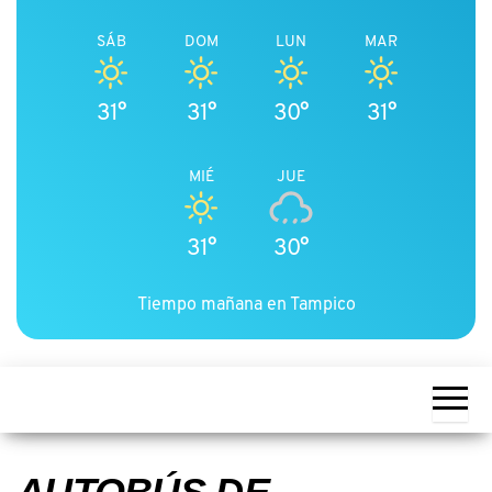
SÁB
DOM
LUN
MAR
31°
31°
30°
31°
MIÉ
JUE
31°
30°
Tiempo mañana en Tampico