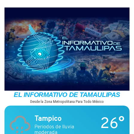
Saltar
al
contenido
EL INFORMATIVO DE TAMAULIPAS
Desde la Zona Metropolitana Para Todo México
26°
Tampico
Periodos de lluvia
moderada