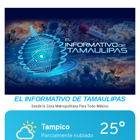
Saltar
al
contenido
EL INFORMATIVO DE TAMAULIPAS
Desde la Zona Metropolitana Para Todo México
25°
Tampico
Parcialmente nublado