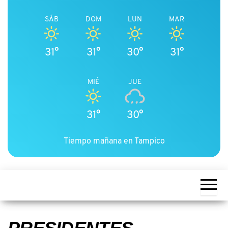
SÁB
DOM
LUN
MAR
31°
31°
30°
31°
MIÉ
JUE
31°
30°
Tiempo mañana en Tampico