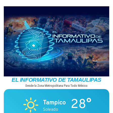
Saltar
al
contenido
EL INFORMATIVO DE TAMAULIPAS
Desde la Zona Metropolitana Para Todo México
28°
Tampico
Soleado