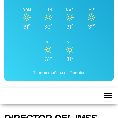
DOM
LUN
MAR
MIÉ
31°
30°
31°
31°
JUE
VIE
31°
31°
Tiempo mañana en Tampico