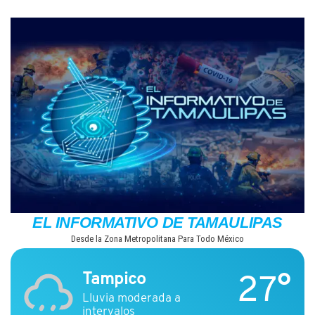
Saltar
al
contenido
EL INFORMATIVO DE TAMAULIPAS
Desde la Zona Metropolitana Para Todo México
27°
Tampico
Lluvia moderada a
intervalos