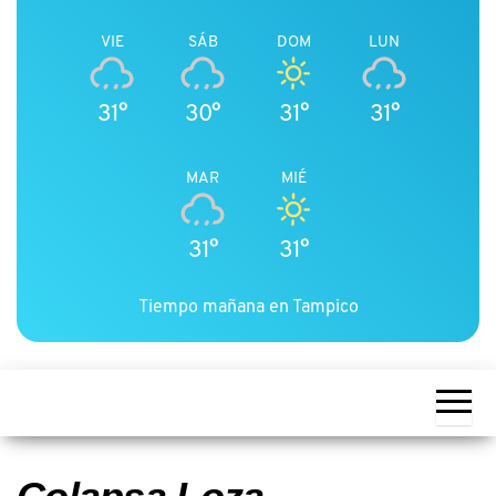
VIE
SÁB
DOM
LUN
31°
30°
31°
31°
MAR
MIÉ
31°
31°
Tiempo mañana en Tampico