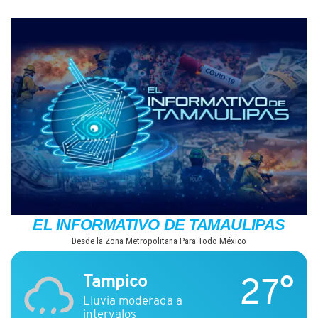
Saltar
al
contenido
EL INFORMATIVO DE TAMAULIPAS
Desde la Zona Metropolitana Para Todo México
27°
Tampico
Lluvia moderada a
intervalos