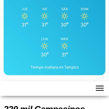
JUE
VIE
SÁB
DOM
31°
31°
30°
30°
LUN
MAR
30°
31°
Tiempo mañana en Tampico