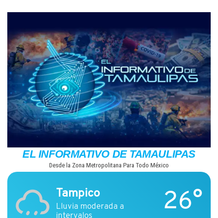
Saltar
al
contenido
EL INFORMATIVO DE TAMAULIPAS
Desde la Zona Metropolitana Para Todo México
26°
Tampico
Lluvia moderada a
intervalos