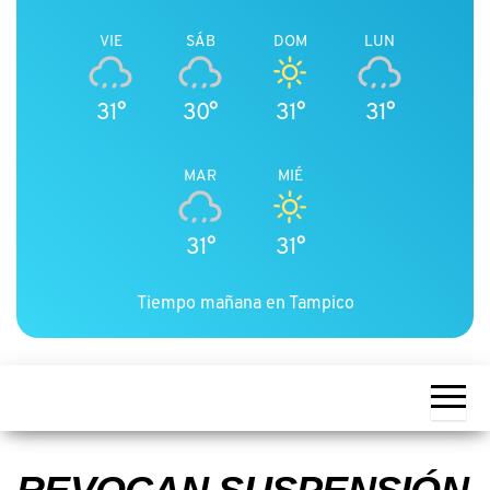
VIE
SÁB
DOM
LUN
31°
30°
31°
31°
MAR
MIÉ
31°
31°
Tiempo mañana en Tampico