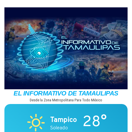
Saltar
al
contenido
EL INFORMATIVO DE TAMAULIPAS
Desde la Zona Metropolitana Para Todo México
28°
Tampico
Soleado