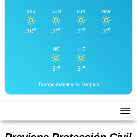
SÁB
DOM
LUN
MAR
30°
31°
31°
31°
MIÉ
JUE
31°
31°
Tiempo mañana en Tampico