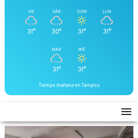
VIE
SÁB
DOM
LUN
31°
30°
31°
31°
MAR
MIÉ
31°
31°
Tiempo mañana en Tampico