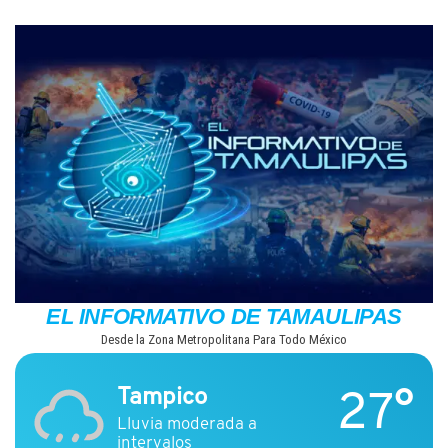
Saltar
al
contenido
EL INFORMATIVO DE TAMAULIPAS
Desde la Zona Metropolitana Para Todo México
27°
Tampico
Lluvia moderada a
intervalos