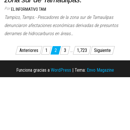
Por
EL INFORMATIVO TAM
Tampico, Tamps.- Pescadores de la zona sur de Tamaulipas
denunciaron afectaciones económicas derivadas de presuntos
derrames de hidrocarburos en áreas…
Paginación
Anteriores
1
2
3
…
1,723
Siguiente
de
entradas
Funciona gracias a
WordPress
|
Tema:
Envo Magazine